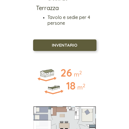
Terrazza
Tavolo e sedie per 4
persone
INVENTARIO
26
2
m
18
2
m