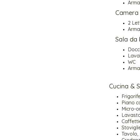
Armad
Camera
2 Let
Armad
Sala da
Docc
Lava
WC
Armad
Cucina & 
Frigori
Piano co
Micro-o
Lavasto
Caffettie
Stovigli
Tavolo,
Creden