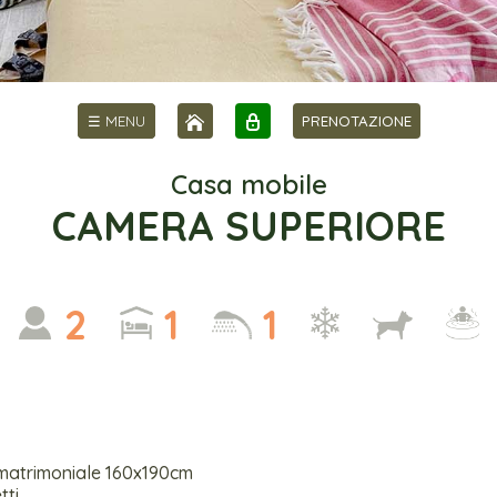
☰ MENU
PRENOTAZIONE
Casa mobile
CAMERA SUPERIORE
2
1
1
 matrimoniale 160x190cm
tti