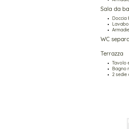
Sala da b
Doccia
Lavabo
Armadie
WC separ
Terrazza
Tavolo 
Bagno r
2 sedie 