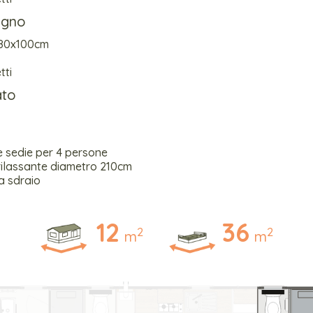
agno
 80x100cm
tti
ato
e sedie per 4 persone
ilassante diametro 210cm
a sdraio
12
36
2
2
m
m